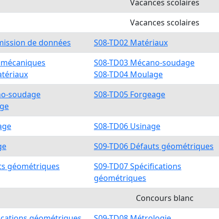
Vacances scolaires
Vacances scolaires
mission de données
S08-TD02 Matériaux
s mécaniques
S08-TD03 Mécano-soudage
atériaux
S08-TD04 Moulage
no-soudage
S08-TD05 Forgeage
age
age
S08-TD06 Usinage
ge
S09-TD06 Défauts géométriques
ts géométriques
S09-TD07 Spécifications
géométriques
Concours blanc
ications géométriques
S09-TD08 Métrologie