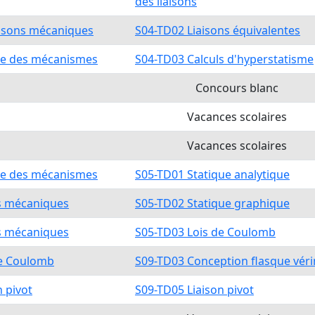
des liaisons
aisons mécaniques
S04-TD02 Liaisons équivalentes
ie des mécanismes
S04-TD03 Calculs d'hyperstatisme
Concours blanc
Vacances scolaires
Vacances scolaires
ie des mécanismes
S05-TD01 Statique analytique
ts mécaniques
S05-TD02 Statique graphique
ts mécaniques
S05-TD03 Lois de Coulomb
de Coulomb
S09-TD03 Conception flasque véri
n pivot
S09-TD05 Liaison pivot